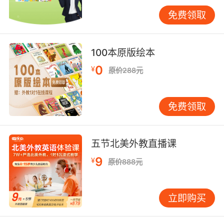
免费领取
词句跟读法是和儿童英语口语学习的主修课程相
辅相成。孩子可以将主修课程中的重点英语单词
和句子，作为每天词句跟读的学习内容，孩子不
100本原版绘本
仅能学习纯正的英语口语发音，还能全面帮助孩
0
子巩固学习过的英语知识。词句跟读法中，孩子
¥
原价288元
可以将自己的发音和外教的英语发音进行对比，
直接发现孩子错误的英语发音，孩子跟着外教的
免费领取
发音练习就能纠正错误的发音。词句跟读帮助孩
子由单词到句子，逐步是提高孩子的英语口语发
音水平。
五节北美外教直播课
9
¥
原价888元
还在为孩子的英语口语烦恼的家长，赶紧行动
吧！去儿童英语口语学习机构的官网，领取免费
立即购买
的试听课程，让孩子去体验吧！