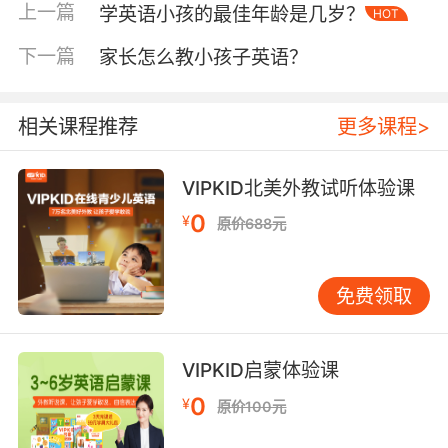
音来矫正自己的口音。
上一篇
学英语小孩的最佳年龄是几岁？
HOT
2、音像听力训练法
下一篇
家长怎么教小孩子英语？
在上课的时候多注意老师播放的磁带录音，在家
也可以多多收看一些少儿频道的英语节目，多听
相关课程推荐
更多课程>
多说才能将英语口语能力练好。
VIPKID北美外教试听体验课
3、英语朗读法
0
¥
原价688元
大声朗读课文可以使自己的语言能力更加流畅，
同时读英语的语调也会更加自然和通顺。同时大
声朗读的话也能加深自己对英文单词或者句子的
免费领取
印象，可以说是一种比较高效的学习方法。
4、课堂操练英法
VIPKID启蒙体验课
0
在上课的时候不仅要认真听讲，还要跟着老师的
¥
原价100元
思路、积极回答老师提出的问题，大胆举手不用