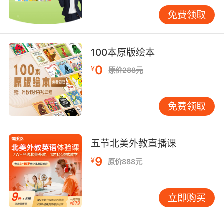
担心回答的正确与否，因为就算是回答错了经过
免费领取
老师的纠正之后也会记得更清楚。
5、听说训练法
100本原版绘本
一般的英语课文都包括了语音、词汇以及语法，
0
¥
原价288元
这可以说是我们进行听说读写背的综合材料。那
么想要说好英文就要从背诵英语课文和句型开
始，记到自己的脑子中之后再灵活运用到实践中
免费领取
去。
如何提高孩子的英语口语和听力能力？看完以上
五节北美外教直播课
五种方法你是否在心里有个谱呢？其实我们千万
9
¥
要注意的是不要怕开口说英文，因为只有多说多
原价888元
练习才能逐渐提升自己的英语水平。
立即购买