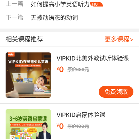
上一篇
如何提高小学英语听力
HOT
教于乐的教学模式，使得孩子对于学习英语是一
件有趣的事情。也正因为这样的以兴趣为出发点
下一篇
无被动语态的动词
的引导方式，让孩子保持着对学习英语的热情。
同时，每个孩子英语水平不一样，如果采取同一
相关课程推荐
更多课程>
种教学方案则可能扼杀了他们的学习能力，而外
教老师会根据不同年龄段的孩子采取不同的教学
方式，对于不同水平的孩子进行教学内容调整，
VIPKID北美外教试听体验课
这也是为什么现在的人乐于
找英语外教
的原因。
0
¥
原价688元
因此，在孩子生长发育的学习阶段，也是语感培
养最好的时期，他们的模仿能力、思考能力和对
免费领取
事物的接收能力都非常强。在这个阶段为孩子们
选择一名合适的英语外教会让他们对英语学习事
半功倍哦！
VIPKID启蒙体验课
0
¥
原价100元