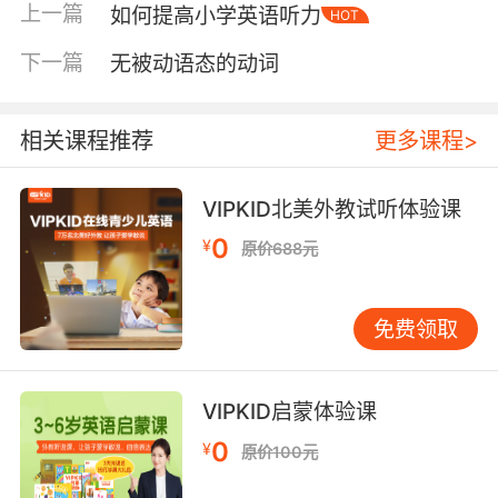
上一篇
如何提高小学英语听力
DAY = Monday 这个也比较直观，指“day of the
HOT
moon”，月亮日。注意拼写时moon要去掉一个
下一篇
无被动语态的动词
o。
2）星期二Tuesday 中世纪英语中，日耳曼神话
相关课程推荐
更多课程>
的战神名字叫Tīw，这个词变成属格（genitive，
也叫所有格，就是现在英语常见的名词后那
VIPKID北美外教试听体验课
个’s）是Tīwes。漫长的时光流转之中，这个名字
中间的īw被流转成了u— Tues。
0
¥
原价688元
3）星期三Wednesday 罗马神话流传的地区，人
们说拉丁语。拉丁语中星期三被称作dies
免费领取
Mercurii ，意思就是"day of Mercury"。 古英语
把这个称呼直译过来，用Wōden这个名字取代了
Mercurius，就变成了wōdnesdæg。现代英语
VIPKID启蒙体验课
中，ō变成了e，dæg变成了day，就得到了我们
0
¥
原价100元
今日所用的Wednesday。