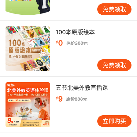
4）星期四Thursday Thursday，是为了纪念雷
免费领取
神（Thor）而命名的。故星期四又称为“雷神
日”。红头发的雷神索尔（星期四的来源）是主神
奥丁的儿子，他戴着一副特殊的绶带和手套，具
100本原版绘本
有超人的力量，能够把岩石击碎。
0
¥
原价288元
5）星期五Friday Friday，在古英文中Friday意
思是Frigg‘s day，“爱神日”。Frigg是北欧神话中
免费领取
主司婚姻和生育的女神，Frigga变成属格是
Frige，frige + dæg = frigedæg 就是古英语中
的Friday了。
五节北美外教直播课
6）星期六Saturday 罗马神话中掌管土地、农业
9
¥
原价888元
的神祇Saturnus，对应希腊神话中
Ζεύς（Zeus）的父亲——Κρόνος（Kronos）。
日耳曼神话中没有与这位神直接对应的角色，所
立即购买
以Saturnus这个名字就被直接拿来用了，只是拼
写稍有变化，古英语中写成sæterdæg，到现代