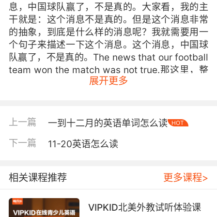
息，中国球队赢了，不是真的。大家看，我的主
干就是：这个消息不是真的。但是这个消息非常
的抽象，到底是什么样的消息呢？我就需要用一
个句子来描述一下这个消息。这个消息，中国球
队赢了，不是真的。The news that our football
team won the match was not true.那这里，整
展开更多
个的谓语部分，补语部分，我们的主干部分是
The news was not true.
但是我们需要解释一下the news什么样的消息
上一篇
一到十二月的英语单词怎么读
HOT
呢？The news that our football team won the
match was not true. 这就是同位语从句。总结一
下一篇
11-20英语怎么读
下，我们首先要理解什么是同位语，然后再去理
解一下什么是同位语从句。关于刚才这个例句我
相关课程推荐
更多课程>
们一定要知道，同位语从句是对于前面这个名
词，尤其是抽象名词的一个解释。
VIPKID北美外教试听体验课