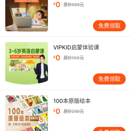
Qq ：[kju:]
0
¥
原价688元
Rr ：[ɑ:]
免费领取
Ss： [es]
Tt ：[ti:]
VIPKID启蒙体验课
Uu ：[ju:]
0
¥
原价100元
Vv： [vi:]
免费领取
Ww： [′d∧blju:]
Xx： [eks]
100本原版绘本
Yy ：[wai]
0
¥
原价288元
Zz ：[zi:]