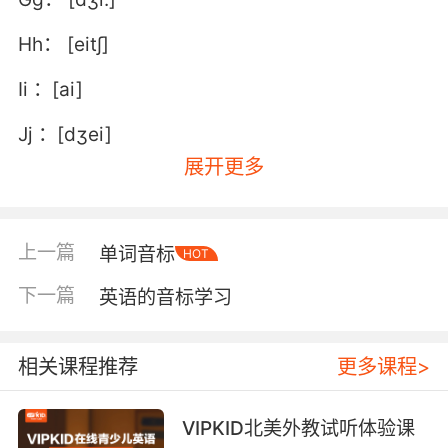
Hh： [eit∫]
Ii ：[ai]
Jj ：[dʒei]
展开更多
Kk ：[kei]
Ll ：[el]
上一篇
单词音标
HOT
Mm： [em]
下一篇
英语的音标学习
Nn ：[en]
Oo： [əu]
相关课程推荐
更多课程>
Pp： [pi:]
VIPKID北美外教试听体验课