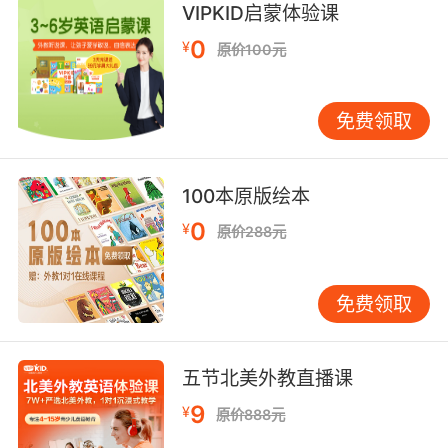
VIPKID启蒙体验课
0
¥
原价100元
免费领取
100本原版绘本
0
¥
原价288元
免费领取
五节北美外教直播课
9
¥
原价888元
适合年龄：6+