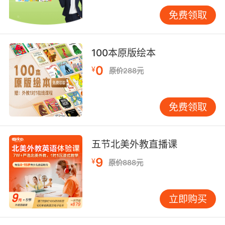
阅读不同主题的绘本，孩子能够开阔视野，了解
免费领取
多元文化。此外，绘本中的故事情节和人物形象
还能够帮助孩子发展情感认知和社交能力。 例
如，绘本《The Very Hungry Caterpillar》通过
100本原版绘本
讲述毛毛虫变成蝴蝶的故事，不仅教孩子认识食
0
¥
原价288元
物和星期的英文表达，还传递了关于成长和变化
的深刻寓意。这种寓教于乐的方式，让孩子在阅
读中获得知识的同时，也收获了人生的智慧。 数
免费领取
字化时代的绘本阅读 随着科技的发展，数字化绘
本逐渐成为英语启蒙之旅的新选择。电子绘本不
仅保留了传统绘本的图文并茂，还融入了音频、
五节北美外教直播课
动画等多媒体元素，为孩子提供更加丰富的阅读
9
¥
原价888元
体验。例如，许多电子绘本应用支持点击单词发
音，帮助孩子纠正发音并学习正确的语调。 然
而，需要注意的是，数字化绘本不应完全取代传
立即购买
统绘本。家长应根据孩子的需求和兴趣，合理平
衡两者，确保孩子在享受科技便利的同时，也能