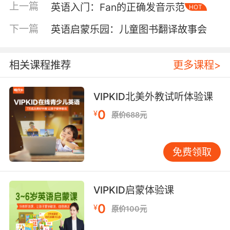
上一篇
英语入门：Fan的正确发音示范
HOT
绘本的文字应简单易懂，避免使用过于复杂的句
式和生僻词汇。 考虑互动性：选择带有互动元素
下一篇
英语启蒙乐园：儿童图书翻译故事会
的绘本，如翻翻书或触摸书，能够增强孩子的参
与感。 绘本阅读的实践技巧 在绘本阅读之旅中，
家长的引导方式直接影响孩子的学习效果。以下
相关课程推荐
更多课程>
是一些实用的阅读技巧： 亲子共读：与孩子一起
阅读绘本，不仅能够增进亲子关系，还能通过互
VIPKID北美外教试听体验课
动帮助孩子理解故事内容。 重复阅读：多次阅读
0
¥
原价688元
同一本绘本，有助于孩子巩固记忆，并逐渐掌握
其中的语言表达。 提问与讨论：在阅读过程中，
可以适时提问，鼓励孩子用英语表达自己的想
免费领取
法，从而提升他们的口语能力。 结合生活场景：
将绘本中的内容与日常生活联系起来，帮助孩子
更好地理解和运用所学知识。 绘本阅读的长期益
VIPKID启蒙体验课
处 绘本阅读不仅能够帮助孩子学习英语，还能带
0
¥
原价100元
来多方面的长期益处。首先，它能够培养孩子的
阅读习惯，为未来的学习打下基础。其次，通过