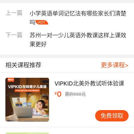
2、说话的声音
上一篇
小学英语单词记忆法有哪些家长们清楚
吗
HOT
将孩子的语速控制了之后，那么就是要对孩子进
行自我介绍时候的声音进行教导了。要教孩子在
下一篇
苏州一对一少儿英语外教课这样上课效
进行英语自我介绍的时候，介绍的声音一定要响
果更好
亮，而且吐字还要清晰，在自我表达的时候要流
畅。
相关课程推荐
更多课程>
3、脸部表情
VIPKID北美外教试听体验课
同时家长们在教孩子做英语自我介绍的时候，还
要告诉他们在进行自我介绍的时候，一定要重视
0
¥
原价688元
脸部的表情，应该保证轻松。
（二）小学生英语自我介绍范文
免费领取
Hello ,teachers. I want to say something
about a girl :This is a girl who is beautiful .She