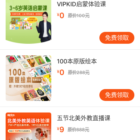
VIPKID启蒙体验课
has two big eyes ,a small nose ,and two small
0
¥
ears .She likes swimming and dancing .She
原价100元
likes learning English ,because it’s interesting
.But she doesn’t like maths ,it’s very
免费领取
difficult.There are three people in her family
:father ,mother ,and her .They love her very
much .Do you know this girl ?Yes ,this is me ,
100本原版绘本
a lovely girl.
0
¥
原价288元
老师们，大家好。我想说一个女孩子的情况：这
个女孩很漂亮。她有两只大眼睛，一个小鼻子和
免费领取
两只小耳朵。她喜欢游泳和跳舞。她喜欢学习英
语，因为它很有趣。但是她不喜欢数学，它很
难。有三个人。她的家人：爸爸，妈妈，还有
五节北美外教直播课
她。他们非常爱她。你认识这个女孩吗？是的，
这就是我，一个可爱的女孩。
9
¥
原价888元