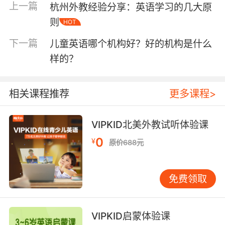
说的对象是什么以及不同方面都有哪些特质，若
上一篇
杭州外教经验分享：英语学习的几大原
是议论文的话就要弄明白所讨论的问题以及主要
则
HOT
的论点、论据以及论证上面的关系是什么样的。
广州版小学英语认为这样在背诵的时候小学生可
下一篇
儿童英语哪个机构好？好的机构是什么
以做到心中有数，那么背诵起来就会简单很多。
样的？
第二点：背的文章要典型而纯
相关课程推荐
更多课程>
一般来说小学生背诵的课文都不会太难，并且文
章一旦背诵下来就可以记很长时间，同时也会对
VIPKID北美外教试听体验课
日后的英语学习带来比较大的帮助。所以广州版
小学英语建议大家一定要背诵一些典型而纯的文
0
¥
原价688元
章，对于小学生来说有代表性的文章让他们受益
一生，除了课本之外像是《新概念英语》就很不
错。
免费领取
第三点：先听后背
VIPKID启蒙体验课
因为背书对于孩子的锻炼是全方面的，因此在背