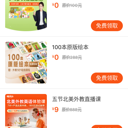
0
¥
原价100元
之前一定要听正版的发音，这样孩子在读的时候
才能将音发准确，那么对于他们听力和口语的锻
炼都是很有帮助的。并且对于那些正版的磁带也
免费领取
要反复地听，这样才能模仿他们地道的发音。
最后一点就是背诵课文也要讲究从易到难、从短
100本原版绘本
到长，广州版小学英语认为小学生的英语学习肯
定是要循序渐进的，这样孩子才能慢慢建立起自
0
¥
原价288元
信去进行有难度的英语学习。
免费领取
五节北美外教直播课
9
¥
原价888元