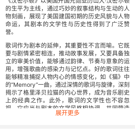
《汉密尔顿》以美国开国元勋亚历山大·汉密尔顿
的生平为主线，通过巧妙的叙事结构与生动的人
物刻画，展现了美国建国初期的历史风貌与人物
命运，其剧本的文学性与历史性得到了广泛赞
誉。
歌词作为剧本的延伸，其重要性不言而喻。它既
要与剧情紧密相连，推动故事发展，又要具备独
立的审美价值，能够通过韵律、节奏与意象的运
用，增强歌曲的感染力与记忆点。好的歌词往往
能够精准捕捉人物内心的情感变化，如《猫》中
的“Memory”一曲，通过深情的歌词与旋律，深刻
揭示了格里泽贝拉猫的内心世界，成为音乐剧史
上的经典之作。此外，歌词的文学性也不容忽
视，它应当与剧本的文学风格相协调，共同营造
展开更多
出一种独特的艺术氛围。
音乐与演唱：旋律与情感的共鸣