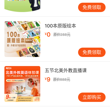
到音乐剧的魅力。
免费领取
表演与舞蹈：肢体语言与情感表达的艺术
表演是英语音乐剧的另一大支柱，它通过演员的
100本原版绘本
肢体语言、面部表情与声音变化，将剧本中的文
0
¥
原价288元
字转化为生动的舞台形象。一个好的表演应当自
然流畅、真实可信，能够让观众在演员的演绎中
感受到角色的喜怒哀乐。演员之间的默契配合也
免费领取
是表演成功的关键，他们需要通过精准的走位、
互动与反应，共同营造出一种和谐的舞台氛围。
五节北美外教直播课
舞蹈作为表演的重要组成部分，其作用在于通过
肢体语言展现剧情、强化情感以及增加视觉美
9
¥
原价888元
感。英语音乐剧中的舞蹈往往具有高度的编排性
与创意性，能够紧密结合音乐节奏与剧情发展，
立即购买
创造出令人难忘的舞台画面。舞蹈的风格多种多
样，从古典芭蕾到现代舞、街舞等，都能够在音