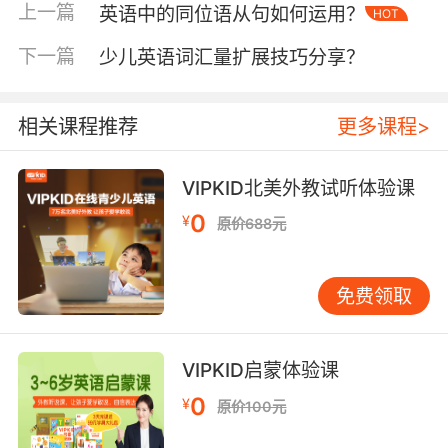
音乐是英语音乐剧的核心要素之一，它不仅能够
上一篇
英语中的同位语从句如何运用？
HOT
烘托气氛、强化情感，还能够通过旋律与节奏的
下一篇
少儿英语词汇量扩展技巧分享？
变化，引导观众的情绪起伏。一部成功的音乐
剧，其音乐创作往往具有高度的专业性和创新
性，能够紧密结合剧情发展，创造出既符合人物
相关课程推荐
更多课程>
性格又富有感染力的旋律。例如，《悲惨世界》
中的“I Dreamed a Dream”一曲，以其悠扬的旋
VIPKID北美外教试听体验课
律和深情的歌词，深刻表达了主人公冉·阿让的悲
惨命运与不屈精神，成为音乐剧音乐创作的经典
0
¥
原价688元
范例。
演唱作为音乐的表现形式，其重要性同样不可忽
免费领取
视。演员的声音条件、演唱技巧以及对角色的理
解，都会直接影响到歌曲的表现力。在英语音乐
剧中，演唱不仅要准确传达歌词的含义，还要通
VIPKID启蒙体验课
过音色、音量、节奏等变化，展现出角色的性格
0
¥
原价100元
特点与情感状态。优秀的演唱者能够将歌曲演绎
得淋漓尽致，让观众在旋律与情感的共鸣中感受