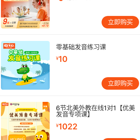
这种方式不仅打破了时间和空间的限制，还能让社
团成员接触到更多不同地区、不同背景的英语爱好
立即购买
者，拓宽交流范围。
社区资源：融入社会与服务
社区中心为英语社团活动提供了深入社会的机会。
零基础发音练习课
社团可以在社区中心举办英语公益讲座，为社区居
10
¥
民普及英语知识，如日常英语对话、简单的英语歌
曲教唱等。这不仅能帮助社团成员巩固英语知识，
还能提升社团的社会形象。
立即购买
当地的咖啡馆也是一个有特色的活动场所。在咖啡
馆里，社团可以举办英语沙龙活动。柔和的灯光、
6节北美外教在线1对1【优美
发音专项课】
舒缓的音乐，营造出轻松惬意的氛围。成员们在这
种环境下，用英语聊天、分享生活中的趣事，就像
1022
¥
在国外的咖啡馆中与朋友聚会一样。而且，咖啡馆