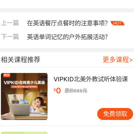
比如观看英文电影、听取英语讲座等。同时，图书
馆的空间较大，可以容纳较多的成员，适合举办大
型的英语知识竞赛等活动。
上一篇
在英语餐厅点餐时的注意事项？
HOT
下一篇
英语单词记忆的户外拓展活动？
校外场所：拓展视野与实践
走出校园，英语社团活动能获得更广阔的天地。博
物馆是一个好的去处。在历史博物馆，社团成员可
相关课程推荐
更多课程>
以一边参观展品，一边用英语交流对历史文化的理
解。例如，在参观古代文物展览时，成员们可以用
英语描述文物的外观、猜测其用途，并探讨与之相
VIPKID北美外教试听体验课
关的历史背景。这种将英语学习与知识探索相结合
0
¥
原价688元
的方式，能够极大地提高成员的学习兴趣。
科技馆也是不错的选择。在这里，英语社团可以开
免费领取
展与科学知识相关的英语活动。比如，在科技馆的
物理展区，成员们用英语解释物理现象的原理，讨