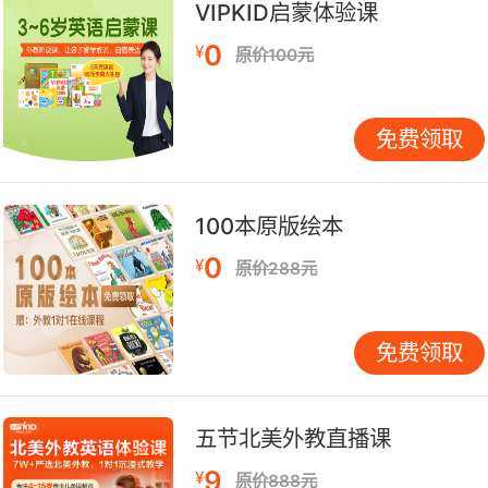
论科学实验的步骤和结果。而且，科技馆经常会有
VIPKID启蒙体验课
国外的科技展览或交流活动，这为社团成员提供了
0
¥
原价100元
与国外友人交流的机会，提升英语的实际运用能
力。
免费领取
线上平台：突破时空限制
随着互联网的发展，线上平台成为英语社团活动的
重要补充。VIPKID的在线学习平台就为社团活动
100本原版绘本
提供了丰富的资源。社团可以组织成员在平台上观
0
¥
看英语教学视频，这些视频由专业的外教录制，内
原价288元
容涵盖英语听说读写各个方面。观看后，成员们可
以在社团的线上交流群中分享学习体会，互相答疑
免费领取
解惑。
此外，利用视频会议软件，社团可以开展线上英语
五节北美外教直播课
辩论赛、英语演讲比赛等活动。成员们无需面对
面，就能在虚拟的会议室中展开激烈的英语交锋。
9
¥
原价888元