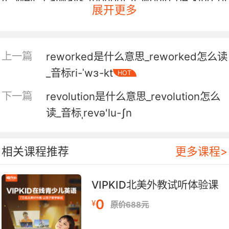
展开更多
neat if the comeback kid made a comeback
in a oneman revue.
我总觉得如果"回头小子" 重新出演单人时事讽刺
上一篇
reworked是什么意思_reworked怎么读
剧 这样还挺好的
_音标ri-ˈwɜ-kt
HOT
下一篇
revolution是什么意思_revolution怎么
读_音标ˌrevə'lu-ʃn
相关课程推荐
更多课程>
VIPKID北美外教试听体验课
0
¥
原价688元