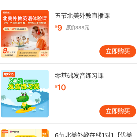
五节北美外教直播课
9
¥
原价888元
立即购买
零基础发音练习课
10
¥
立即购买
6节北美外教在线1对1【优美