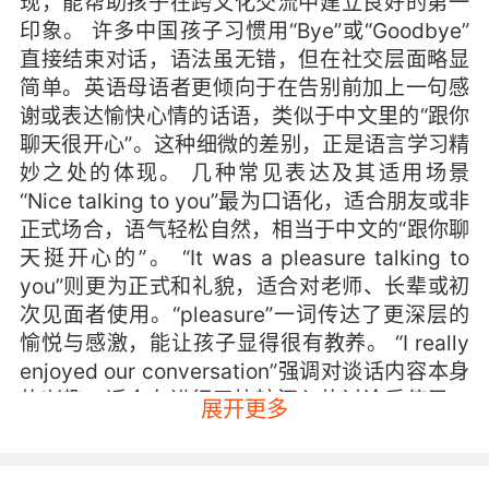
现，能帮助孩子在跨文化交流中建立良好的第一
印象。 许多中国孩子习惯用“Bye”或“Goodbye”
直接结束对话，语法虽无错，但在社交层面略显
简单。英语母语者更倾向于在告别前加上一句感
谢或表达愉快心情的话语，类似于中文里的“跟你
聊天很开心”。这种细微的差别，正是语言学习精
妙之处的体现。 几种常见表达及其适用场景
“Nice talking to you”最为口语化，适合朋友或非
正式场合，语气轻松自然，相当于中文的“跟你聊
天挺开心的”。 “It was a pleasure talking to
you”则更为正式和礼貌，适合对老师、长辈或初
次见面者使用。“pleasure”一词传达了更深层的
愉悦与感激，能让孩子显得很有教养。 “I really
enjoyed our conversation”强调对谈话内容本身
的兴趣，适合在进行了比较深入的讨论后使用，
展开更多
能让孩子显得更有思想深度。 “It was great
chatting with you”中的“chatting”比“talking”更
显轻松随意，适合非正式的闲聊，传递出一种亲