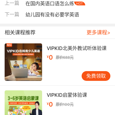
上一篇
在国内英语口语怎么练
HOT
切感。 如何帮助孩子自然运用这些表达 孩子记住
句子却在真实对话中忘记使用，这是一个普遍问
下一篇
幼儿园有没有必要学英语
题。语言学习不仅是知识的记忆，更是语言习惯
的养成。 建议家长可以与孩子进行角色扮演游
戏。模拟英语对话结束的场景，家长扮演外国朋
相关课程推荐
更多课程>
友，让孩子练习如何自然地结束对话。开始时可
以给予提示，比如问：“对话要结束了，你想说点
VIPKID北美外教试听体验课
什么来表示这次聊天很开心呢？”，然后逐渐减少
0
¥
原价688元
提示，直到孩子能自主、流畅地运用。 另一个有
效的方法是，在观看英语影视作品时，特别留意
角色是如何结束对话的。观看儿童动画或节目
免费领取
时，可以在对话结束的部分暂停，与孩子一起分
析角色说了什么以及为什么这么说。这种观察式
学习能帮助孩子理解语言在真实语境中的运用。
VIPKID启蒙体验课
许多孩子不敢使用是担心发音或语法有误。此
0
¥
原价100元
时，家长应给予充分的鼓励，告诉孩子即使发音
不完全标准，对方也能理解其中的善意。语言交