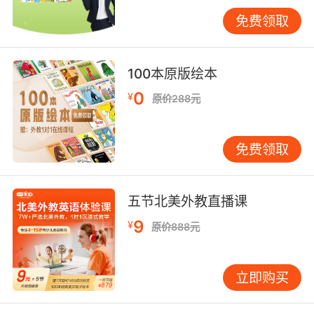
流的本质在于沟通，诚意往往比绝对正确更重
免费领取
要。 不同年龄段孩子的学习重点 对于3-6岁的幼
儿，重点应放在培养兴趣和建立基本语感上。这
个阶段不需要掌握所有表达，可以教最简单的
100本原版绘本
“Nice talking to you”，并配合挥手和微笑的动
0
¥
原价288元
作。家长可以通过英语儿歌或童谣，让孩子在轻
松愉快的氛围中接触和学习。 7-12岁的小学生已
经具备了一定的语言基础，可以学习更多样的表
免费领取
达。这个阶段的孩子开始有社交意识，能够理解
不同表达背后所蕴含的礼貌含义。家长可以引导
孩子根据对话对象和场合选择合适的表达，例如
五节北美外教直播课
对老师说“It was a pleasure talking to you”，而
9
¥
原价888元
对同学则可以说“Nice talking to you”。 13-18岁
的青少年需要掌握更复杂的社交技巧。他们可能
会参加国际交流活动或线上英语社群，需要更地
立即购买
道的表达来建立人际关系。除了基本的告别语，
还可以教他们如何进行自然的衔接，例如先说