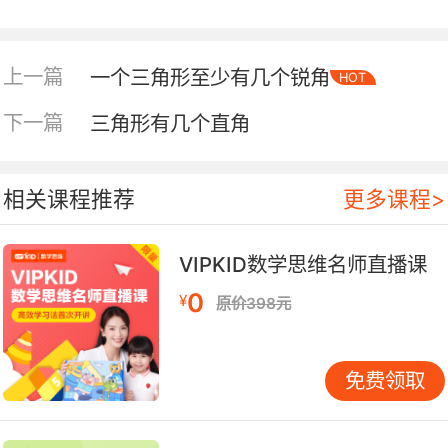
上一篇
一个三角形至少有几个锐角
HOT
下一篇
三角形有几个直角
相关课程推荐
更多课程>
VIPKID数学思维名师直播课
0
¥
原价398元
内容简介
免费领取
本套丛书包括：《推土机和它的伙伴们》、《出发
喽，行驶吧！》、《失火了，消防车出动！》、