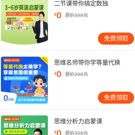
二节课带你搞定数独
《汽车图鉴》、《机场的汽车》，共五册。
0
¥
原价398元
交通工具是现如今生活中不可缺少的，有了交通工
具，就等于延长了我们的腿和脚，我们就可以又
免费领取
快、又便捷的到达想要去的地方。对于学龄前的孩
子还无法熟习一些抽象概念，例如“合作”、“空间
概念”等等。世界交通工具类主题开创者山本忠敬
思维名师带你学等量代换
利用乘物——即交通工具为主题创作，将繁复的机
械简易化，变成孩子易懂的各种交通工具工作中状
0
¥
原价398元
态的画面，让孩子通过“车子工作中”的阅读体验，
享受书中的乐趣，与工作中的车子一起开心感受书
免费领取
中的概念。在书中更是独具匠心的加入了一些可爱
的小朋友和小动物，淡化机械车辆冰冷的感觉，让
孩子在愉快的阅读经验中学习。
思维分析力启蒙课
阅读这套绘本，不会让读者有隔行如隔山的枯燥感
0
¥
原价398元