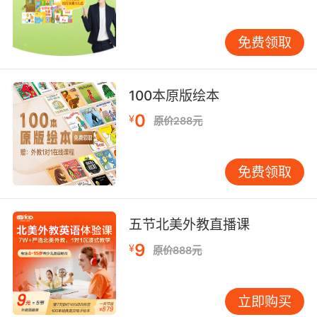
阅读能力，养成良好的阅读和学习习惯。本书包
含15个循序渐进的级别，使用不同年龄和年级的
免费领取
学生。第1级，适用于6—8岁儿童。
第2级，适合7-9岁儿童。 第3级，适合8-10岁儿
100本原版绘本
童。
0
¥
原价288元
每个级别都附带一张光盘，让孩子听到地道的美
国英语。 体验英语少儿阅读文库结构
免费领取
3-6岁阅读
预备级（分SETA、SETB，各3级，共6套）
五节北美外教直播课
9
内容生动有趣，配以活泼的画面，配套光盘内容
¥
原价888元
包括标准英语朗读、英文儿歌及英文绕口令。6-
16岁阅读（分A、B、C、D四类）
立即购买
SETA 日常生活类 Real Life（共9级）