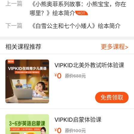
上一篇
《小熊奥菲系列故事：小熊宝宝，你在
哪里？》绘本简介
HOT
下一篇
《白雪公主和七个小矮人》绘本简介
相关课程推荐
更多课程>
内容简介
VIPKID北美外教试听体验课
0
¥
原价688元
在外语教学中，经常要面对这样一个问题：同一
年级的学生在语言能力、学习兴趣和要求等方面
免费领取
各不相同，那么，到哪里能找到一套丰富的阅读
资源让所有的学生都能获益呢？让爱读书的孩子
有更多的收获，尽情享受英语阅读的乐趣，让原
VIPKID启蒙体验课
来不爱阅读的孩子喜欢上英语阅读，通过读故
0
¥
原价100元
事、读短剧、读科普文章培养自己的认知能力和