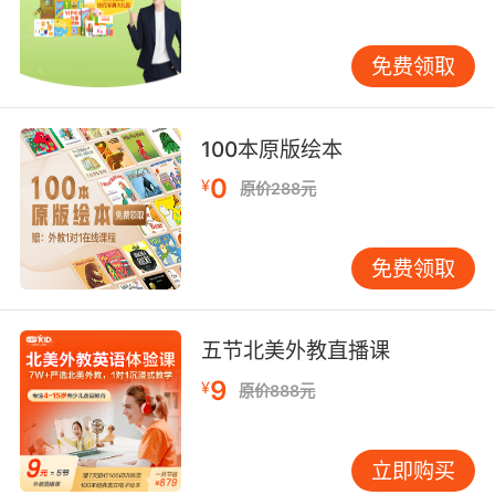
偶尔有一天小老鼠又回来了。没错，难道我没跟
你说过，他带回了一个长着牙齿的巨大纪念品？
免费领取
梅兰妮•沃特住在魁北克的蒙特利尔。 她既是一
个作家，又是一个绘画家，创作了大量的儿童图
100本原版绘本
书，比如《胆小的松鼠》《胆小的松鼠交朋友》
《奥古斯丁》《变色龙尼奥》和《动物学习全
0
¥
原价288元
集》等。
自从1999年起，英思就不停地骚扰梅兰妮，想要
免费领取
让她在图画书中给他自己一个特写。
五节北美外教直播课
9
¥
原价888元
立即购买