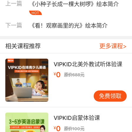
上一篇
《小种子长成一棵大树啰》绘本简介
HOT
下一篇
《看！观察画里的光》绘本简介
相关课程推荐
更多课程>
VIPKID北美外教试听体验课
内容简介
0
¥
原价688元
从前，有只小老鼠，住在乡下的一座房子里。
免费领取
有一天，他拎着包到很远很远的地方去旅行了，
从此，我们再也没有见过他了……后来，英思搬了
VIPKID启蒙体验课
进来，把这座房子重新布置了一遍。
0
¥
原价100元