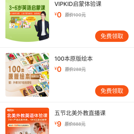
VIPKID启蒙体验课
erose adj. 不规则形状的，不整齐牙齿状的，啮
0
蚀状的;凹凸齿状;
¥
原价100元
leprose adj. 鳞状的，皮屑状的;
morose adj. 闷闷不乐的，阴郁的;
免费领取
necrose v. （使）陷于坏死;
operose adj. <古>费力的，困难的，辛勤的;
primrose n. <植>报春花;淡黄色;追求享乐（招至
100本原版绘本
恶果）;最佳部分; adj. 樱草的;淡黄色的;令人愉快
0
的;
¥
原价288元
prose n. 散文;单调，平凡;枯燥无味的话，无聊的
议论; vt. 用散文写，把…改写成散文;平淡无趣地
免费领取
写;啰啰唆唆地讲;
rockrose n. 岩蔷薇，半日花;
roseate adj. 玫瑰色的;红润的;容光焕发的;愉快
五节北美外教直播课
的;
rosebay n. 夹竹桃，石南属的植物;
9
¥
原价888元
rosebud n. 蔷薇花蕾，妙龄少女，<美>初入社交