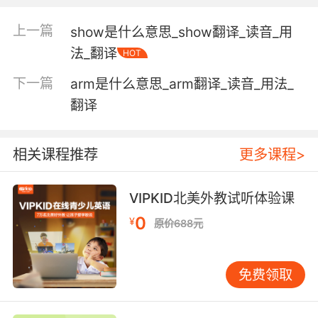
a dusty pink color
上一篇
show是什么意思_show翻译_读音_用
法_翻译
HOT
Adjective:
of something having a dusty purplish pink
下一篇
arm是什么意思_arm翻译_读音_用法_
color;
翻译
"the roseate glow of dawn"
【rose相关词】
相关课程推荐
更多课程>
Ambrose n. 安布罗斯(m.);
Melrose 梅尔罗斯（美国马萨诸塞州东部一城
VIPKID北美外教试听体验课
市）;
0
Montrose [人名] 蒙特罗斯;[地名] [加拿大、美
¥
原价688元
国、南非共和国、英国] 蒙特罗斯;
acerose adj. 细长的，针状的;
免费领取
arose v. 呈现，出现，发生( arise的过去式 );
（由…）引起;起身;
dextrose n. 葡萄糖，右旋糖;