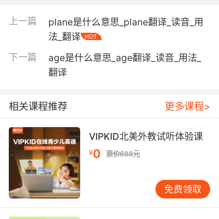
goatee n. 山羊胡子，（只留于下颚的）胡子;
goatfish n. 绯鲵鲣（一种海鱼）;
上一篇
plane是什么意思_plane翻译_读音_用
goatsbeard n. 假升麻(Aruncus sylvester);草地
法_翻译
HOT
波罗门参(Tragopogon pratensis);
下一篇
age是什么意思_age翻译_读音_用法_
goatskin n. 山羊皮;
goatsucker n. （欧）夜鹰;
翻译
scapegoat n. 代人受过的人，替罪羊;替身; vt.
使…成为替罪羊;
相关课程推荐
更多课程>
【goat相关词条】
VIPKID北美外教试听体验课
0
¥
原价688元
免费领取