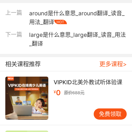
riverhead n. 河源，水源;
riverine adj. 河的，河流的，河边的;
上一篇
around是什么意思_around翻译_读音_
riverside n. 河边，河畔;沿河地段; adj. 河边的，
用法_翻译
HOT
河畔的;
riverward adj. 向河的; adv. 向河地;
下一篇
large是什么意思_large翻译_读音_用法
riverweed n. 河苔草属植物（产于北美洲）;
_翻译
screwdriver n. 螺丝刀;螺丝起子;改锥;伏特加橙
汁鸡尾酒;
相关课程推荐
更多课程>
upriver adj. 上游的，向水源的; adv. 在上游，向
上游，从上游;
VIPKID北美外教试听体验课
【river相关词条】
0
¥
river shiner 河鳊;
原价688元
compound river 合流河;
river division 河流改道;
免费领取
river port 内河港;口岸;
river junction 江河交叉点，江河交接点;
river pollution 河流污染;