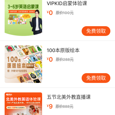
VIPKID启蒙体验课
walker river 不定床河流;
0
¥
river gravel 河砾石;
原价100元
river resources 河流资源;
River basin n. 江河流域;
免费领取
subterranean river 地下河;伏流;
River n. 河，江;溪，巨流;
river classification 河流分类;
100本原版绘本
aggrading river 冲积河流;
0
¥
river mouth 河口;浦;
原价288元
river hydraulics 河川水力学，河道水力学，河流
水力学;
免费领取
river marsh 河边沼泽;
monoclinal river 单斜河;
river gold 砂金;
五节北美外教直播课
river fall 河流落差，河流水位落差;
9
river engineering 河川工程学;
¥
原价888元
river water 河水;江水;