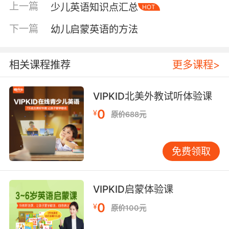
[æ]，中元音有[ɜ:]-[ə]，以及后元音[ɑ:]-[ɒ]-
上一篇
少儿英语知识点汇总
HOT
[ɔ:]-[u :]-[ʊ]-[ʌ]等，也包括8个双元音：合口双
元音有[ai]、[ei]、[au]、[əu]以及[ɔi]，集中双元
下一篇
幼儿启蒙英语的方法
音有[iə]、[εə]以及[uə]。
相关课程推荐
更多课程>
小学英语基础知识之名词的格式
VIPKID北美外教试听体验课
有生命名东西的名词所有格式：一是在单词后面
0
¥
原价688元
加’s ，比如Lucy’s rule意思就是Lucy的尺子，二
是以s结尾的复数名词后面加’，比如his
friends’bags意思就是他朋友的包包，三是不以s
免费领取
结尾的复述名词后面加’s，比如children’s shoes
意思就是孩子们的鞋。
VIPKID启蒙体验课
0
¥
原价100元
无生命的动词的名词后面通常使用of+名词来表