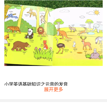
小学英语基础知识之元音的发音
展开更多
大家都知道英语中有五个元音字母“a、e、i、o、
u”，包括12个单元音因素：前元音有[i:]-[ɪ]-/e/-