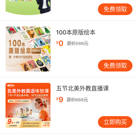
示，比如a picture of the classroom意思就是一
免费领取
张教室的图片，a map of China意思就是一张中
国地图。
100本原版绘本
0
¥
原价288元
小学英语基础知识之冠词
不定冠词有三个“a、an、the”三个，a主要就是用
免费领取
在辅音因素开头的名词前面，而an主要就是用在
以元音音素开头的名词前面，而the一边都是特指
一些名词比如The ruler is on the desk意思就是
五节北美外教直播课
尺子在桌子上，John’s birthday is February the
9
¥
原价888元
second意思就是John的生日是二月的第二天。
立即购买
小学英语基础知识之形容词的比较级：两个事物
或者是人的比较需要使用比较级，比较级的后面