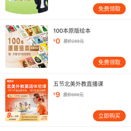
少儿在线英语机构哪个好最后要看老师 英语培训
免费领取
机构的老师一定要具备专业的英语知识水平，这
样才能将英语知识系统地教给孩子。并且老师最
好是具有丰富的教学经验，在面对不同孩子的时
100本原版绘本
候都可以做到因材施教，在教学的过程中根据孩
子的学习情况及时调整自己的计划，对于孩子英
0
¥
原价288元
语的提升是非常有帮助的。
免费领取
五节北美外教直播课
9
¥
原价888元
立即购买