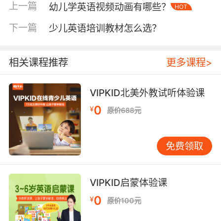
上一篇
幼儿学英语视频动画有哪些？
HOT
少儿在线英语机构哪个好接着要看上课模式 在线
英语机构的教学优势是很明显的，因为线上的课
下一篇
少儿英语培训教材怎么选？
程是随时随地都可以进行的，孩子们学习起来也
是比较方便有效的。不少的机构都会采用一对一
相关课程推荐
更多课程>
的教学模式，让孩子的英语学习更加有针对性，
这样他们上课的效率也会大大提高，因为孩子和
老师的注意力都不容易被分散。
VIPKID北美外教试听体验课
0
¥
少儿在线英语机构哪个好其次要看教材的选用 教
原价688元
材是孩子学习英语过程中必不可少的，因此培训
机构教材的选用也是要重点考察的。无论是自主
免费领取
研发的教材还是引进国外先进的教材，都应该是
符合孩子的学习特点，难易程度更应该是适中
的，这样孩子们学习起来才更加有效。为了孩子
VIPKID启蒙体验课
的英语学习水平提升的更有效，所以机构的教材
0
¥
一定要重点考察。
原价100元