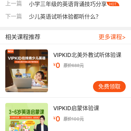
上一篇
小学三年级的英语背诵技巧分享
HOT
得气流产生摩擦而发出声音来。
下一篇
少儿英语试听体验都听什么？
破擦音——顾名思义就是爆破音和摩擦音紧密结
合构成的音，发音的时候一定要注意最初形成阻
碍的部分是要完全闭塞的，然后慢慢打开嘴巴发
相关课程推荐
更多课程>
声就可以了。
VIPKID北美外教试听体验课
鼻音——发音的时候需要口腔气流阻塞。然后软
腭下垂、鼻腔通气而发声。
0
¥
原价688元
流音——指的就是舌尖齿龈测流音，然后舌端紧
紧贴着上齿龈，舌前部向硬腭抬起，气流从舌的
免费领取
一侧或者是两侧滑出发的音。
滑音——指的就是发音器移向或者移离某一动作
VIPKID启蒙体验课
发出的过渡音。
0
¥
原价100元