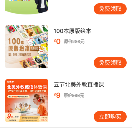
少儿英语音标分类之按发音位置分类
免费领取
双唇音——指的就是由上唇和下唇接触，使得语
流受阻而构成的一种辅音。
100本原版绘本
0
¥
唇齿音——指的就是下唇与上排牙齿因为咬合发
原价288元
出的辅音。
免费领取
舌齿音——指的就是上下排的牙齿咬着舌尖发出
来的音。
齿龈音——指的就是舌尖与上排内牙龈之间发出
五节北美外教直播课
的声音。
9
¥
原价888元
上腭音——指的就是舌尖贴着上颚也就是口腔的
正上方发出的声音。
立即购买
软颚音——指的就是舌头贴着上颚也就是口腔的