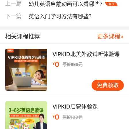
的机构在各个方面都会做的很好。专业的机构才
上一篇
幼儿英语启蒙动画可以看哪些？
HOT
是大家的首选，也是孩子们学好英语的重要保
障。
下一篇
英语入门学习方法有哪些？
相关课程推荐
更多课程>
英语一对一在线培训哪家好其次看机构的教材
VIPKID北美外教试听体验课
教材在孩子的英语学习中占据着重要的地位，教
材一定要符合孩子的学习特点，并且教材的内容
0
¥
原价688元
也应该是有趣的，这样才能最大程度激发他们学
习英语的兴趣。教材的难易程度更是要适中，这
样才能为孩子的英语学习带来有效的帮助。现在
免费领取
的英语培训机构采用的教材无非这两种，一是引
进国外原版的英语教材，二是机构自主研发的，
VIPKID启蒙体验课
其实只要符合以上条件就是可以的。
0
¥
原价100元