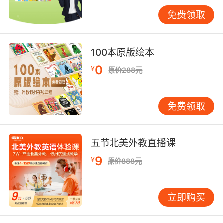
英语一对一在线培训哪家好然后看机构的老师
免费领取
老师需要具备专业的英语水平、标准的口语和丰
富的教学经验，就算是外教老师也不例外，只有
100本原版绘本
老师自己的专业水平过关，才能将英语知识系统
地传授给孩子们。相对来说北美地区的外教口音
0
¥
原价288元
更正宗，因为外教的口语也是会受到地域的影响
的，北美地区的外教可以给孩子营造纯正的英文
免费领取
环境。经验丰富的老师会根据孩子的特点来施
教，在教学的过程中也可以及时调整计划以更好
地适合孩子的学习。
五节北美外教直播课
9
¥
原价888元
英语一对一在线培训哪家好最后看孩子的适应情
况，家长可以带着孩子试听机构的公开课，看看
立即购买
孩子对这样的课程、这样的上课模式适应情况如
何，毕竟适合孩子的才能为他们的英语学习带去