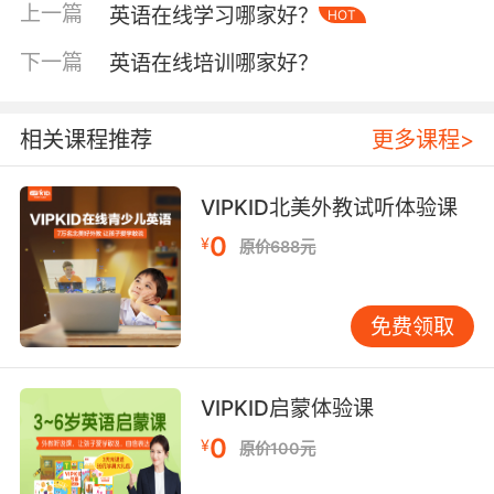
的注意力都能得到最大程度的集中，那么孩子学
上一篇
英语在线学习哪家好？
HOT
习英语的效率也会大大提高。机构的教学模式是
一定中重点考察的，一对一教学可以实现老师和
下一篇
英语在线培训哪家好？
学生之间高强度的对话练习、那么孩子的听力和
口语也能得到更有效的提升。
相关课程推荐
更多课程>
VIPKID北美外教试听体验课
说起英语在线学习哪个好其次看机构的教材选用
0
¥
原价688元
教材在孩子们的英语学习中也有很重要的作用，
就算是口语的练习也是离不开专业的教材的。现
在机构选用的教材无非就是引进国外原版和自主
免费领取
研发这两种，其实只要是难易程度适中、符合孩
子的学习特点的就是可以的，再就是教材的内容
VIPKID启蒙体验课
应该是有趣的、那么才能很好地激发起孩子们学
习英语的兴趣来。
0
¥
原价100元