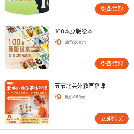
免费领取
说起英语在线学习哪个好然后看机构老师
老师需要具备专业的英语知识、标准的口语以及
100本原版绘本
丰富的教学水平，只有具备专业的英语知识才能
将自己掌握的英语知识系统地传授给孩子们，只
0
¥
原价288元
有掌握标准的口语口音才能为孩子的英语学习营
造纯正的英语语言环境，那么孩子们的英语学习
免费领取
才能得到更加有效的提升。经验丰富的老师可以
根据孩子的特点因材施教，更是可以帮助孩子找
到属于他们自己的学习方法。
五节北美外教直播课
9
¥
原价888元
说起英语在线学习哪个好最后就是看孩子的适应
情况，可以从试听课来看孩子的真实反映，毕竟
立即购买
适合他们的才能为他们的英语学习带来更加有效
的帮助。