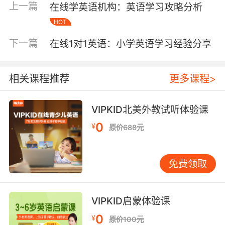
怎么样，要知道一家专业的机构是会在各个方面
上一篇
在线学英语机构：英语学习攻略分析
都做的很好的。机构专注的方面也是不一样的，
HOT
有的比较擅长口语教学、有的比较擅长基础提
升，那么这也需要家长明确自己孩子的学习需
下一篇
在线1对1英语：小学英语学习经验分享
求，“对症下药”才能帮助孩子的英语学习得到更
有效的提升。
相关课程推荐
更多课程>
VIPKID北美外教试听体验课
在线英语哪家培训好其次看机构的成立时间
0
¥
原价688元
机构的成立时间在一定程度上决定了其教学的经
验是否丰富，成立时间早的机构已经在市场上磨
练很长时间，积累了丰富的教学经历和经验，那
免费领取
么他们在进行英语授课的时候更有自己的心得，
面对任何学生都可以做到游刃有余，都可以根据
孩子的特点因材施教，这样孩子的英语水平才能
VIPKID启蒙体验课
得到更有效的提升。当然这也不是说机构成立时
0
¥
原价100元