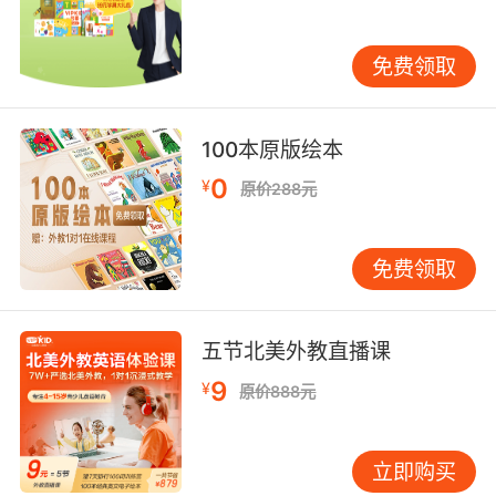
间晚了就是不好，大家千万不能这样想，近两年
随着线上英语培训机构的发展繁荣，也涌现出了
不少优质的英语培训机构，从中挑选到一家合适
免费领取
的也是不难的。
100本原版绘本
0
在线英语哪家培训好然后看机构的教学模式
¥
原价288元
现在线上英语培训机构一般都是采用一对一的教
学模式，这样的教学方式针对性是比较强的，一
免费领取
个老师面对一个学生上课的效率也会更高，孩子
遇到任何问题都能得到老师及时的解答，这样他
五节北美外教直播课
们的英语水平也能得到更有效的提升。
9
¥
原价888元
在线英语哪家培训好最后看教材的选用，无论是
立即购买
机构自主研发的还是引进国外原版教材，只要符