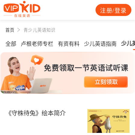
注册/登录
首页
青少儿英语知识
全部
卢根老师专栏
有资有料
少儿英语指南
少儿
《守株待兔》绘本简介