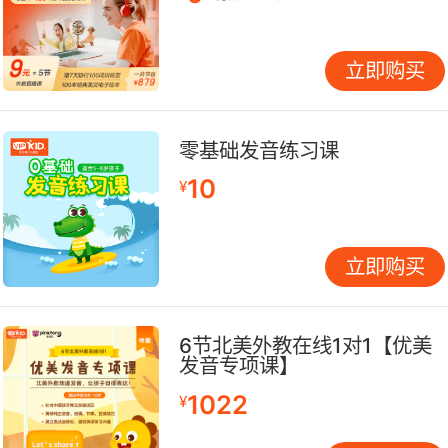
深深吸引读者的目光，吊足大家的胃口。在阅读过
程中，孩子一定也跟着小猫头鹰们着急起来，到底
立即购买
猫头鹰妈妈到哪里去了？
零基础发音练习课
10
¥
立即购买
6节北美外教在线1对1【优美
发音专项课】
1022
¥