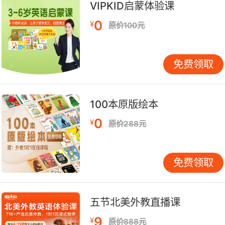
最后…
VIPKID启蒙体验课
0
¥
原价100元
孩子们最大的恐惧就是被拋弃，因此当妈妈突然不
见的时候，他们便会开始担心害怕，并且胡思乱
想。他们怕妈妈从此一去不回，也担忧妈妈的安
免费领取
危。三只可爱的小猫头鹰就是面临这种恐惧，但是
即使感到不安，它们心中还是确信妈妈只是外出觅
食，一定会平安归来。
100本原版绘本
0
¥
作者巧妙地安排这三只小猫头鹰的位置，它们从原
原价288元
本待在树洞，然后站在各自的树枝上，最后全部站
在同一根树枝上，充分地显现它们内心不断累积的
免费领取
恐惧感。另外，作者采用不同的角度来绘制故事的
场景，例如由树洞内往外、森林的一角与向下俯
看，让读者更有身历其境之感，而整页的插画更为
五节北美外教直播课
此效果增色不少。色彩鲜明与明暗对比的构图使夜
9
¥
晚的神秘与静谧历历在目。作者所制造出来的悬疑
原价888元