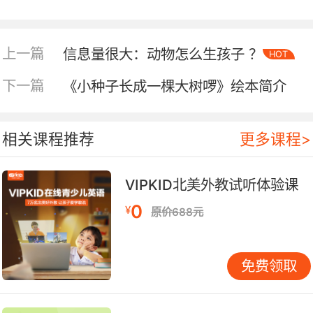
上一篇
信息量很大：动物怎么生孩子 ？
HOT
下一篇
《小种子长成一棵大树啰》绘本简介
内容简介
相关课程推荐
更多课程>
莎拉、波西与比尔三只猫头鹰宝宝和妈妈住在树洞
VIPKID北美外教试听体验课
里。一天晚上，当猫头鹰宝宝醒来的时候，发现它
0
¥
原价688元
们的妈妈不知去向，莎拉与波西开始猜想妈妈到底
去哪里？而比尔只是不断地吵着要妈妈。时间越来
越晚，妈妈还是没回家，三只猫头鹰宝宝原本各自
免费领取
站在属于自己的树枝上，后来它们感到越来越害
怕，于是便靠拢在一起，并且祈祷妈妈快快归来。