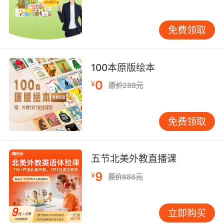
今天我们不聊道德，只聊生殖：海鲫这一肚子的
小海鲫到底是怎么来的？
免费领取
生物的生殖方式分为有性生殖和无性生殖，而有
性生殖中， 除了大家都很熟悉卵生和胎生，还有
100本原版绘本
介于两者之间的卵胎生。
0
¥
原价288元
卵生，是动物受精卵在母体外孵化发育成为新个
体，全靠卵自身所含的卵黄作为营养。卵生在动
免费领取
物中很普遍，除部分哺乳类动物（鸭嘴兽、针鼹
是卵生）也存在卵生之外，其他爬行类、两栖
类、鸟类及哺乳类中的单孔目大多为卵生动物。
五节北美外教直播课
胎生即动物的受精卵在雌性动物体内的子宫里发
9
¥
原价888元
育成熟并生产，胚胎发育所需要的营养可以从母
体获得，直至出生时为止。平时我们吃的哺乳类
如猪牛羊都是胎生动物。
立即购买