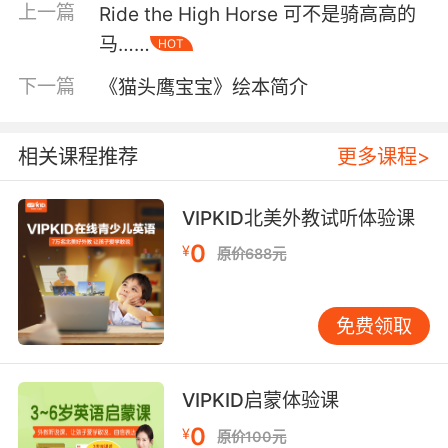
上一篇
Ride the High Horse 可不是骑高高的
Allysa: 鸟儿下蛋吗？ Hank: Yes, they do.
马……
Chickens lay eggs, too.
HOT
Hank: 嗯呢，小鸡也下蛋。 Allysa:Then
下一篇
《猫头鹰宝宝》绘本简介
magically, the eggs will hatch and become
astounding lives.
Allysa: 哇真不可思议！蛋会孵出来并且获得令人
相关课程推荐
更多课程>
震惊的新生。 Hank:That’s cool! Birds and
chickens are not mammals, but they are from
VIPKID北美外教试听体验课
the same group. Hank: 真酷！鸟儿和小鸡虽然
0
¥
不是哺乳动物，但是它们属于同一类。
原价688元
有人买了一条海鲫，结果回家后一看吓傻了… 这
条鱼抛开后肚子中还藏着30条小鱼，这引发了众
免费领取
多网友的热议。 这下评论区瞬间热闹了… 有人惊
讶：难道，这是现实版的“大鱼吃小鱼”？ 有人充
VIPKID启蒙体验课
满好奇：买一条大的还附赠三十条小的？ 有人一
脸不屑：这就是鱼贩子塞进鱼肚子里压秤的！
0
¥
原价100元