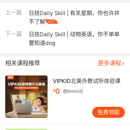
神：You work very well with your classmates.
上一篇
一个人无论多能干，能做的事情也是有限的，如
日技Daily Skill | 有关星期，你也许并
果孩子和小伙伴一起合作完成了某件事，做得还
不了解
HOT
不错，请一定要抓住机会肯定孩子的合作沟通能
下一篇
日技Daily Skill | 动物英语，你不单单
力吧！
要知道dog
“我相信你，因为______。” —— 表扬信用：I
know I can trust you because ______. 良好的信
相关课程推荐
更多课程>
用会让孩子的人生道路更加顺畅，所以要适时帮
他建立。比如和孩子约定什么时，可以说 “我相信
你，因为前几次你说话都算数”或者“我相信你，
VIPKID北美外教试听体验课
你一定会找到好办法“等。
0
¥
原价688元
That is very good writing. 写得真好喔！
You’ve progressed a lot. 你真是进步不少呢！
免费领取
Your studying really paid off. 你的学习真的有
了回报。
How creative! 太有创意了！