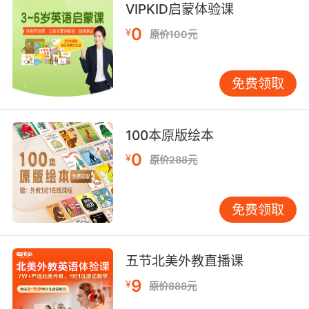
VIPKID启蒙体验课
Your pronunciation is pretty good. 你的发音很
0
¥
漂亮。
原价100元
You finished your first chapter book! 你完成了
本书的第一章节!
免费领取
You almost did it！你快要做到了！
You speak fluently! 你说得很流利！
You set a good example for the other
100本原版绘本
students in the class. 你给班里的同学树立了一
0
¥
个很好的榜样。
原价288元
You’ve done that better than last time. 比上次
好多了。
免费领取
适当的鼓励，可以让孩子建立起自信、自尊，从
而更加激发孩子认真做事的动力。
五节北美外教直播课
9
¥
原价888元