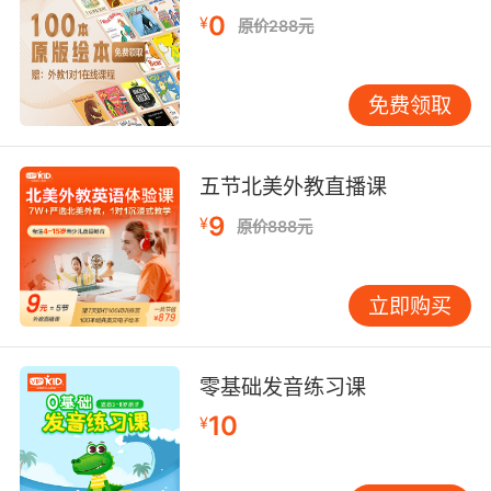
0
¥
原价288元
免费领取
五节北美外教直播课
9
¥
原价888元
立即购买
零基础发音练习课
10
¥