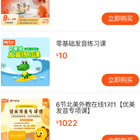
立即购买
零基础发音练习课
10
¥
立即购买
6节北美外教在线1对1【优美
发音专项课】
1022
¥