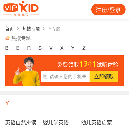
注册/登录
首页
热搜专题
Y专题
热搜专题
B
E
R
S
V
X
Y
Z
1对1
免费领取
试听体验
立即领取
Y
英语自然拼读
婴儿学英语
幼儿英语启蒙