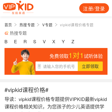
注册/登录
首页
热搜专题
V专题
vipkid课程价格专题
热搜专题
B
E
R
S
V
X
Y
Z
1对1
免费领取
试听体验
立即领取
#vipkid课程价格#
导读：
vipkid课程价格专题提供VIPKID最新vipkid
课程价格相关知识，为您孩子的少儿英语提供学